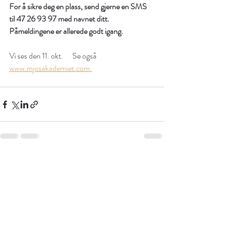
For å sikre deg en plass, send gjerne en SMS 
til 47 26 93 97 med navnet ditt.  
Påmeldingene er allerede godt igang.
Vi ses den 11. okt.      Se også 
www.mjosakademiet.com.
Siste innlegg
Se alle