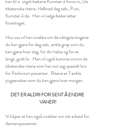
han bl.a. utgitt bøkene Kunsten å finne ro, De 
tibetanske ritene, Helbred deg selv, Pust, 
Kunsten å dø.  Han vil selge bøker etter 
foredraget.
Hos oss vil han snakke om de viktigste tingene 
du kan gjøre for deg selv, enkle grep som du 
kan gjøre hver dag, for din helse og for et 
langt, godt liv.  Han vil også komme innom de 
tibetanske ritene som har vist seg spesielt bra 
for Parkinson pasienter.  Ritene er 7 enkle 
yogaøvelser som du kan gjøre hver morgen.   
DET ER ALDRI FOR SENT Å ENDRE 
VANER!
Vi håper at han også snakker om sitt arbeid for 
demenspasienter.