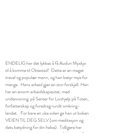
ENDELIG har det lykkes å få Audun Myskja 
til å komme til Ottestad!  Dette er en meget 
travel og populær mann, og han betyr mye for 
mange.  Hans arbeid gjør en stor forskjell. Han 
har en enorm arbeidskapasitet, med 
undervisning  på Senter for Livshjelp på Toten, 
forfatterskap og foredrag rundt omkring i 
landet.   For bare en uke siden ga han ut boken 
VEIEN TIL DEG SELV (om meditasjon og 
dets betydning for din helse).  Tidligere har 