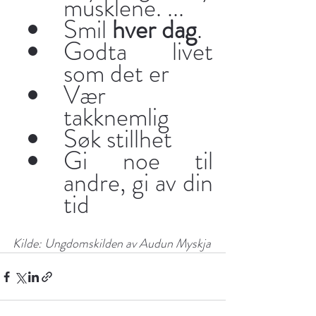
musklene. ...
Smil 
hver dag
.
Godta livet 
som det er 
Vær 
takknemlig
Søk stillhet
Gi noe til 
andre, gi av din 
tid
Kilde: Ungdomskilden av Audun Myskja