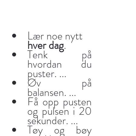
Lær noe nytt 
hver dag
. 		
Tenk på 
hvordan du 
puster. ...
Øv på 
balansen. ...
Få opp pusten 
og pulsen i 20 
sekunder. ...
Tøy og bøy 