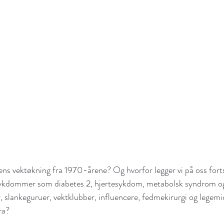
ns vektøkning fra 1970-årene? Og hvorfor legger vi på oss forts
lssykdommer som diabetes 2, hjertesykdom, metabolsk syndrom o
r, slankeguruer, vektklubber, influencere, fedmekirurgi og legemi
ra?