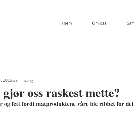
Hjem
Om oss
Sam
rs 2023
2 min lesing
 gjør oss raskest mette?
r og fett fordi matproduktene våre ble ribbet for det