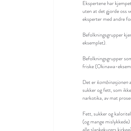
Ekspertene har kjempet si
uten at det gjorde oss v
eksperter med andre fork
Befolkningsgrupper kjen
eksemplet).
Befolkningsgrupper som
friske (Okinawa-eksemp
Det er 
kombinasjonen
 
sukker og fett, som ikke
narkotika, av mat prose
Fett, sukker og kalorit
(og mange mislykkede) f
alle slankekurers kirkeg