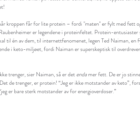
et!
år kroppen får for lite protein – fordi "maten" er fylt med fett 
aubenheimer er legendene i proteinfeltet. Protein-entusiaster 
kal til én av dem, til internettfenomenet, legen Ted Naiman, en 
kende i keto-miljøet, fordi Naiman er superskeptisk til overdreve
kke trenger, sier Naiman, så er det 
enda
 mer fett. De er jo stinn
 Det de trenger, er protein! “Jeg er ikke motstander av keto”, for
 “jeg er bare sterk motstander av for energioverdoser.”