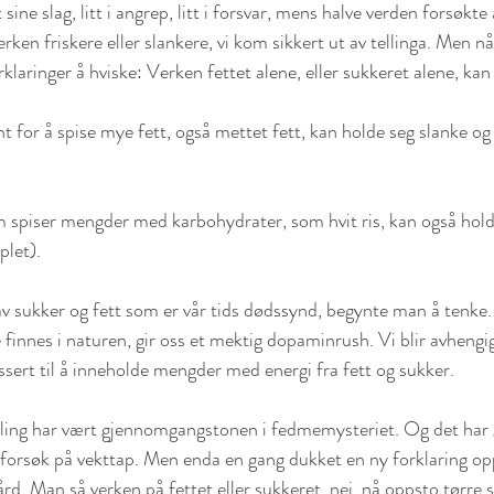
ne slag, litt i angrep, litt i forsvar, mens halve verden forsøkte å
erken friskere eller slankere, vi kom sikkert ut av tellinga. Men n
laringer å hviske: Verken fettet alene, eller sukkeret alene, ka
t for å spise mye fett, også mettet fett, kan holde seg slanke og
 spiser mengder med karbohydrater, som hvit ris, kan også hold
let).
av sukker og fett som er vår tids dødssynd, begynte man å tenke.
 finnes i naturen, gir oss et mektig dopaminrush. Vi blir avhengi
ssert til å inneholde mengder med energi fra fett og sukker.
elling har vært gjennomgangstonen i fedmemysteriet. Og det har 
orsøk på vekttap. Men enda en gang dukket en ny forklaring opp
ård. Man så verken på fettet eller sukkeret, nei, nå oppsto tørre s