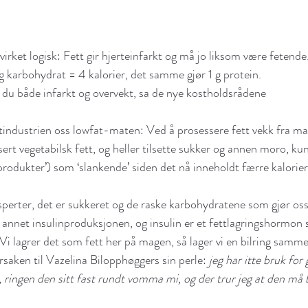
irket logisk: Fett gir hjerteinfarkt og må jo liksom være fetende.
 g karbohydrat = 4 kalorier, det samme gjør 1 g protein.
r du både infarkt og overvekt, sa de nye kostholdsrådene
tindustrien oss lowfat-maten: Ved å prosessere fett vekk fra mat
ert vegetabilsk fett, og heller tilsette sukker og annen moro, ku
produkter’) som ‘slankende’ siden det nå inneholdt færre kalorier
sperter, det er sukkeret og de raske karbohydratene som gjør oss
annet insulinproduksjonen, og insulin er et fettlagringshormon s
i lagrer det som fett her på magen, så lager vi en bilring samm
rsaken til Vazelina Bilopphøggers sin perle: 
jeg har itte bruk for g
 ringen den sitt fast rundt vomma mi, og der trur jeg at den må b