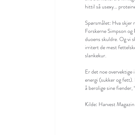
hittil så usexy… protein
Spørsmålet: Hva skjer n
Forskerne Simpson og R
duoens skuldre. Og vi s
irritert de mest fettels
slankekur.
Er det noe overvektige i
energi (sukker og fett).
å berolige sine fiender,
Kilde: Harvest Magazin