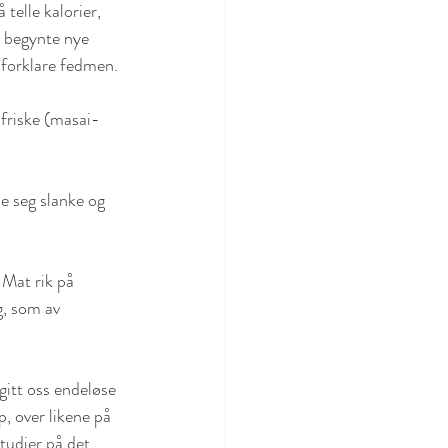
 telle kalorier, 
å begynte nye 
n forklare fedmen.
 friske (masai-
e seg slanke og 
 Mat rik på 
g, som av 
gitt oss endeløse 
, over likene på 
tudier på det 