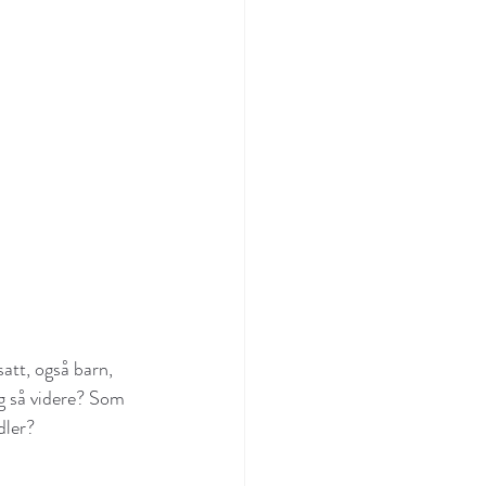
att, også barn, 
g så videre? Som 
dler?