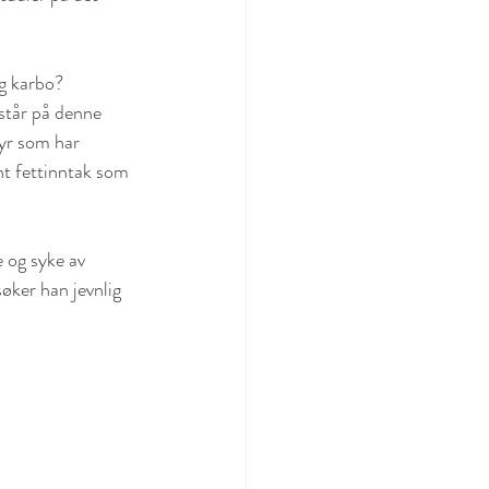
og karbo?
står på denne 
fyr som har 
nt fettinntak som 
e og syke av 
søker han jevnlig 