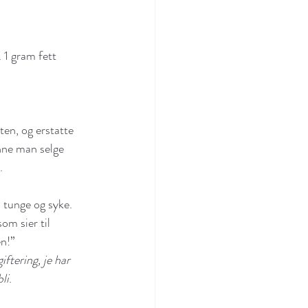
 1 gram fett 
en, og erstatte 
nne man selge 
.
 tunge og syke. 
om sier til 
en!”
iftering, je har 
li
.