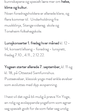
kunnskapene og spesielt lære mer om 
helse, 
klima og kultur.
Noen foredragsholdere er allerede klare, og 
flere kommer til.  Underholdning fra 
musikklinja, Stange videreg. skole og 
Toneheim folkehøgskole.
Lunsjkonserter 1. fredag hver måned
 kl. 12 - 
14, konsert/allsang - foredrag - lunsjrett, 
fredag 7.10., 4.11., 2.12.22.
Yogaen starter allerede 7. september,
 kl. 11 og 
kl. 18, på Ottestad Samfunnshus.  
Pusteøvelser, klassisk yoga med enkle øvelser 
som avsluttes med dyp avspenning.
I høst vil det også bli mulig å prøve Yin Yoga, 
en rolig og avslappende yogaform som egner 
seg spesielt godt for de som føler seg urolig 