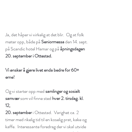
Ja, det håper vi virkelig at det blir.  Og at folk 
møter opp, både på 
Seniormessa
 den 14. sept. 
på Scandic hotel Hamar og på 
åpningsdagen 
20. september i Ottestad.
Vi ønsker å gjøre livet enda bedre for 60+ 
erne! 
Og vi starter opp med 
samlinger og sosialt 
samvær
 som vil finne sted 
hver 2. tirsdag. kl. 
12,
20. september
 i Ottestad.  Varighet ca. 2 
timer med rikelig tid til en koselig prat, kake og 
kaffe.  Interessante foredrag der vi skal utvide 